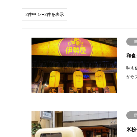
2件中 1〜2件を表示
和食
味も
から
米粉