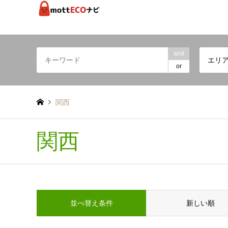
and
エリ
or
関西
関西
並べ替え条件
新しい順